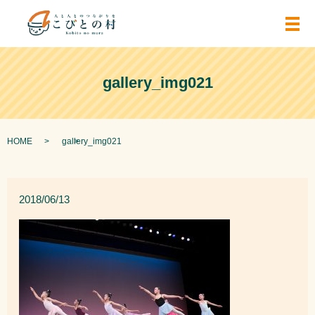
メ
gallery_img021
HOME
gallery_img021
2018/06/13