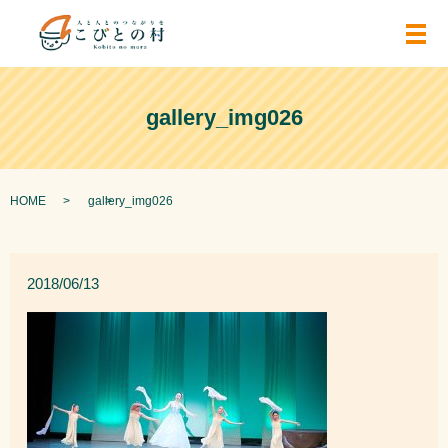
メ
gallery_img026
HOME
gallery_img026
2018/06/13