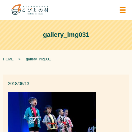
メ
gallery_img031
HOME
gallery_img031
2018/06/13