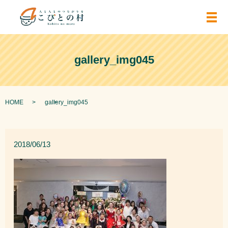
メ
gallery_img045
HOME
gallery_img045
2018/06/13