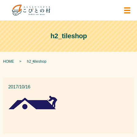
メ
h2_tileshop
HOME
h2_tileshop
2017/10/16