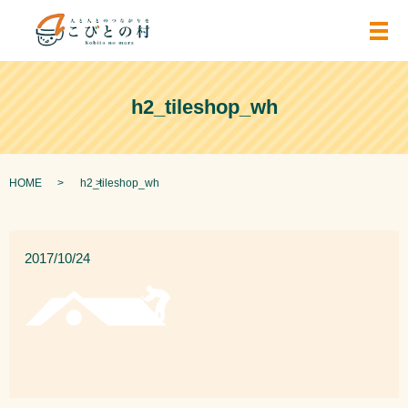
メ
h2_tileshop_wh
HOME
h2_tileshop_wh
2017/10/24