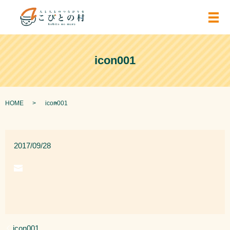
メ
icon001
HOME
icon001
2017/09/28
icon001