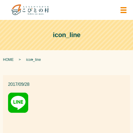
メ
icon_line
HOME
icon_line
2017/09/28