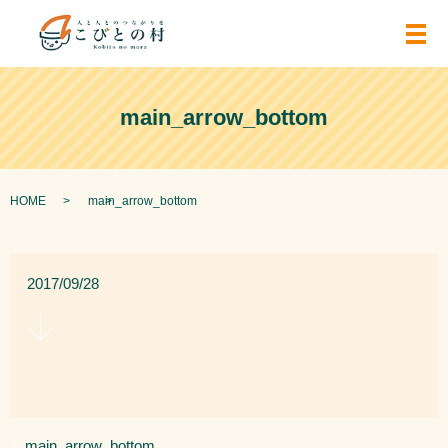
メ
main_arrow_bottom
HOME
main_arrow_bottom
2017/09/28
main_arrow_bottom