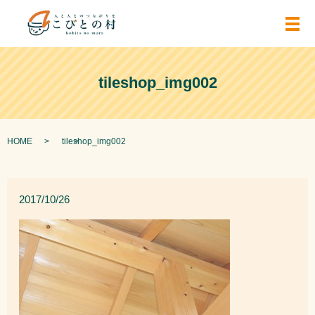
メ
tileshop_img002
HOME
tileshop_img002
2017/10/26