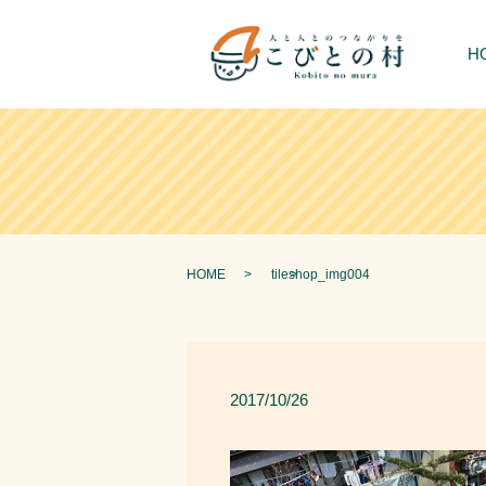
H
HOME
tileshop_img004
2017/10/26