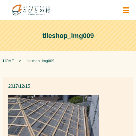
メ
tileshop_img009
HOME
tileshop_img009
2017/12/15